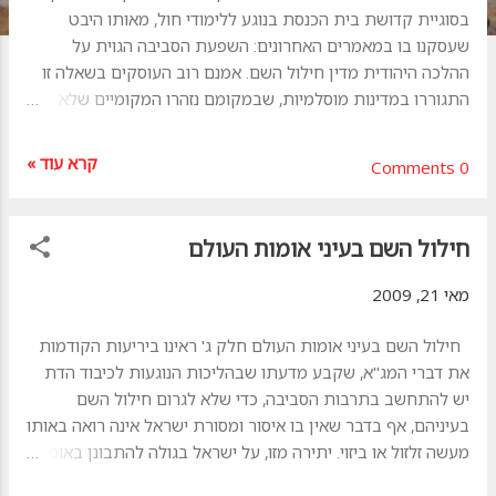
ת
בסוגיית קדושת בית הכנסת בנוגע ללימודי חול, מאותו היבט
שעסקנו בו במאמרים האחרונים: השפעת הסביבה הגוית על
ההלכה היהודית מדין חילול השם. אמנם רוב העוסקים בשאלה זו
התגוררו במדינות מוסלמיות, שבמקומם נזהרו המקומיים שלא
ללמוד דברי חול בבתי תיפלתם. סוגיה זו התעוררה בעיקר בדורות
האחרונים, כאשר במקום הלימודים הקדושים והמסורתיים הוקמו
קרא עוד »
0 Comments
בתי ספר – לרוב ע"י חברת כי"ח הפריזאית – בהם עיקר הלימודים
היו לימודי חול, מאופיינים בתרבות זרה, ובמקרים רבים חינכו
לזלזול בשמירת תורה ומצוות ובחכמי ישראל, ובהחדרת דעות
חילול השם בעיני אומות העולם
משובשות. תופעה זו היתה הגורם העיקרי לעיסוק בשאלה זו באופן
מעשי, ובכל מקום בו הגיעו נציגי חברת כי"ח ופתחו בית ספר,
מאי 21, 2009
הוכרחו רבני המקום להכריע בשאלה הלכתית זו לצד ההיבט
ההשקפתי שעוררו עצם לימודי החולין, הן מצד ביטול תורה והן
חילול השם בעיני אומות העולם חלק ג' ראינו ביריעות הקודמות
מצד התוצאות השליליות הנגרמות מן הלימודים. כאן המקום
את דברי המג"א, שקבע מדעתו שבהליכות הנוגעות לכיבוד הדת
להעיר: חברת כי"ח החלה את פעילותה בעיקר במדינות המזרח
יש להתחשב בתרבות הסביבה, כדי שלא לגרום חילול השם
התיכון, ששם שלטה למעשה הממשלה הצרפתית, והן היוו בעבורה
בעיניהם, אף בדבר שאין בו איסור ומסורת ישראל אינה רואה באותו
כר פעולה נוח. אמנם לימים חדרה החברה ונטת...
מעשה זלזול או ביזוי. יתירה מזו, על ישראל בגולה להתבונן באופן
שבו הגוים מכבדים את דתם שלהם ואת בתי תיפלותם, ולהזהר