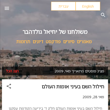
English
עברית
דילוג לתוכן הראשי
משולחנו של יחיאל גולדהבר
מאמרים
סיורים
פודקסט
דיונים
תרומות
מציג פוסטים מתאריך מאי, 2009
הצג הכל
ר
ש
חילול השם בעיני אומות העולם
ו
מ
מאי 28, 2009
ו
חילול השם בעיני אומות העולם חלק ד' ביריעה הקודמת עסקנו